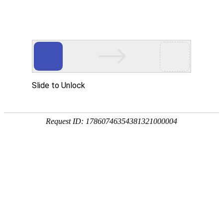


剂型类别
片剂、压片糖果可生产双色片、圆片、椭圆片、含片、咀嚼片等
等，片重300mg至1000mg，其他规格可定制胶囊、凝胶糖果可生
产凝胶糖果（软胶囊）硬胶囊等剂型，规格可定制。粉剂、固体饮
料、颗粒剂粉剂常规1...